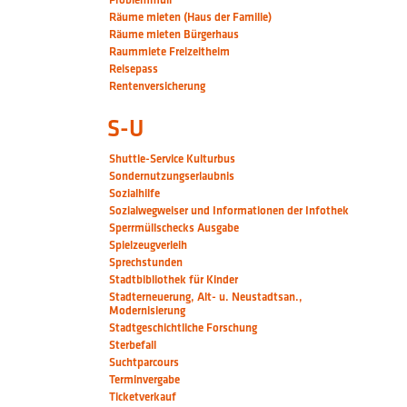
Räume mieten (Haus der Familie)
Räume mieten Bürgerhaus
Raummiete Freizeitheim
Reisepass
Rentenversicherung
S-U
Shuttle-Service Kulturbus
Sondernutzungserlaubnis
Sozialhilfe
Sozialwegweiser und Informationen der Infothek
Sperrmüllschecks Ausgabe
Spielzeugverleih
Sprechstunden
Stadtbibliothek für Kinder
Stadterneuerung, Alt- u. Neustadtsan.,
Modernisierung
Stadtgeschichtliche Forschung
Sterbefall
Suchtparcours
Terminvergabe
Ticketverkauf