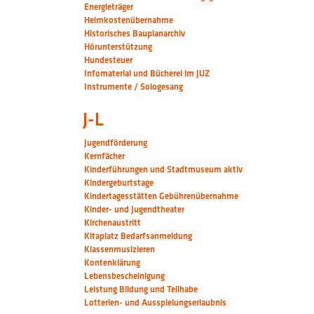
Energieträger
Heimkostenübernahme
Historisches Bauplanarchiv
Hörunterstützung
Hundesteuer
Infomaterial und Bücherei im JUZ
Instrumente / Sologesang
J-L
Jugendförderung
Kernfächer
Kinderführungen und Stadtmuseum aktiv
Kindergeburtstage
Kindertagesstätten Gebührenübernahme
Kinder- und Jugendtheater
Kirchenaustritt
Kitaplatz Bedarfsanmeldung
Klassenmusizieren
Kontenklärung
Lebensbescheinigung
Leistung Bildung und Teilhabe
Lotterien- und Ausspielungserlaubnis