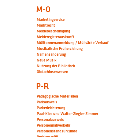
M-O
Marketingservice
Marktrecht
Meldebescheinigung
Melderegisterauskunft
Mülltonnenanmeldung / Müllsäcke Verkauf
Musikalische Früherziehung
Namensänderung
Neue Musik
Nutzung der Bibliothek
Obdachlosenwesen
P-R
Pädagogische Materialien
Parkausweis
Parkerleichterung
Paul-Klee und Walter-Ziegler-Zimmer
Personalausweis
Personennahverkehr
Personenstandsurkunde
Problemmüll