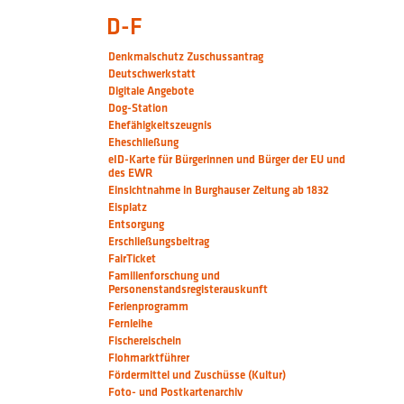
D-F
Denkmalschutz Zuschussantrag
Deutschwerkstatt
Digitale Angebote
Dog-Station
Ehefähigkeitszeugnis
Eheschließung
eID-Karte für Bürgerinnen und Bürger der EU und
des EWR
Einsichtnahme in Burghauser Zeitung ab 1832
Eisplatz
Entsorgung
Erschließungsbeitrag
FairTicket
Familienforschung und
Personenstandsregisterauskunft
Ferienprogramm
Fernleihe
Fischereischein
Flohmarktführer
Fördermittel und Zuschüsse (Kultur)
Foto- und Postkartenarchiv