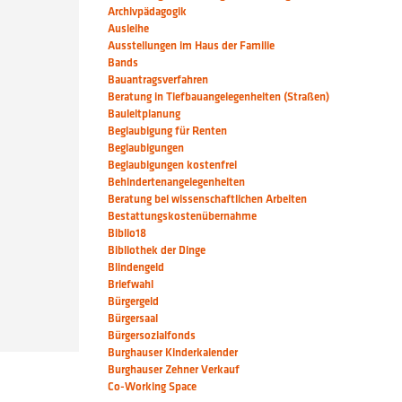
Archivpädagogik
Ausleihe
Ausstellungen im Haus der Familie
Bands
Bauantragsverfahren
Beratung in Tiefbauangelegenheiten (Straßen)
Bauleitplanung
Beglaubigung für Renten
Beglaubigungen
Beglaubigungen kostenfrei
Behindertenangelegenheiten
Beratung bei wissenschaftlichen Arbeiten
Bestattungskostenübernahme
Biblio18
Bibliothek der Dinge
Blindengeld
Briefwahl
Bürgergeld
Bürgersaal
Bürgersozialfonds
Burghauser Kinderkalender
Burghauser Zehner Verkauf
Co-Working Space