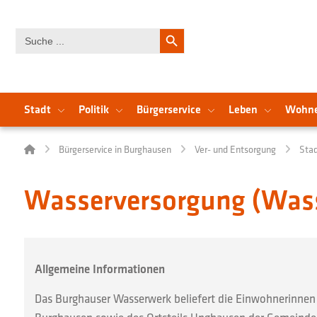
Search Button
Search
for:
Stadt
Politik
Bürgerservice
Leben
Wohn
Bürgerservice in Burghausen
Ver- und Entsorgung
Stad
Wasserversorgung (Was
Allgemeine Informationen
Das Burghauser Wasserwerk beliefert die Einwohnerinnen