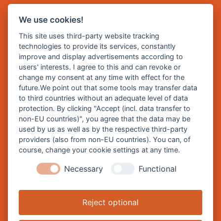
F. +49 8677 887 222
We use cookies!
E Mail:
rathaus@burghausen.de
This site uses third-party website tracking
technologies to provide its services, constantly
improve and display advertisements according to
Zentrale Webseite der Stadt Burghausen:
users' interests. I agree to this and can revoke or
www.burghausen.de
change my consent at any time with effect for the
future.We point out that some tools may transfer data
Burghausen in leichter Sprache
to third countries without an adequate level of data
protection. By clicking "Accept (incl. data transfer to
So funktioniert burghausen.de
non-EU countries)", you agree that the data may be
Inhalte von burghausen.de
used by us as well as by the respective third-party
providers (also from non-EU countries). You can, of
course, change your cookie settings at any time.
Necessary
Functional
Impressum
Datenschutz
Reject optional
Barrierefreiheitserklärung