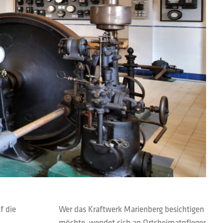
f die
Wer das Kraftwerk Marienberg besichtigen
möchte, wendet sich an Ortsheimatpfleger