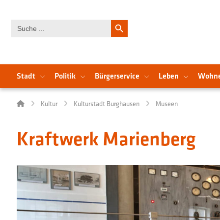
Search Button
Search
for:
Stadt
Politik
Bürgerservice
Leben
Wohn
Kultur
Kulturstadt Burghausen
Museen
Kraftwerk Marienberg