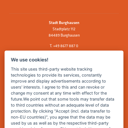
Stadt Burghausen
Stadtplatz 112
84489 Burghausen
T.
+49 8677 887 0
F. +49 8677 887 222
We use cookies!
E Mail:
rathaus@burghausen.de
This site uses third-party website tracking
technologies to provide its services, constantly
improve and display advertisements according to
Zentrale Webseite der Stadt Burghausen:
users' interests. I agree to this and can revoke or
www.burghausen.de
change my consent at any time with effect for the
future.We point out that some tools may transfer data
Burghausen in leichter Sprache
to third countries without an adequate level of data
protection. By clicking "Accept (incl. data transfer to
So funktioniert burghausen.de
non-EU countries)", you agree that the data may be
Inhalte von burghausen.de
used by us as well as by the respective third-party