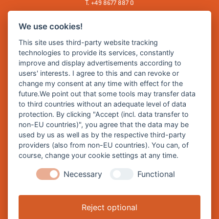
T.
+49 8677 887 0
F. +49 8677 887 222
We use cookies!
E Mail:
rathaus@burghausen.de
This site uses third-party website tracking
technologies to provide its services, constantly
improve and display advertisements according to
Zentrale Webseite der Stadt Burghausen:
users' interests. I agree to this and can revoke or
www.burghausen.de
change my consent at any time with effect for the
future.We point out that some tools may transfer data
Burghausen in leichter Sprache
to third countries without an adequate level of data
protection. By clicking "Accept (incl. data transfer to
So funktioniert burghausen.de
non-EU countries)", you agree that the data may be
Inhalte von burghausen.de
used by us as well as by the respective third-party
providers (also from non-EU countries). You can, of
course, change your cookie settings at any time.
Necessary
Functional
Impressum
Datenschutz
Reject optional