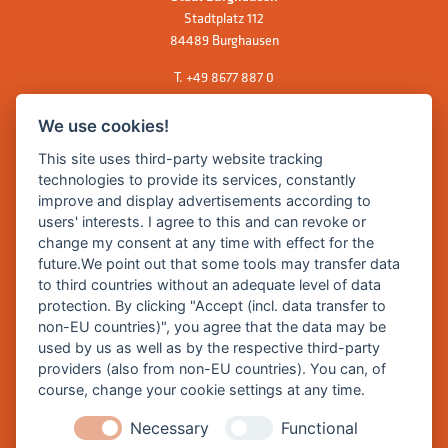
Stadtplatz 112
84489 Burghausen
T.
+49 8677 887 0
F. +49 8677 887 222
We use cookies!
E Mail:
rathaus@burghausen.de
This site uses third-party website tracking
technologies to provide its services, constantly
improve and display advertisements according to
Zentrale Webseite der Stadt Burghausen:
users' interests. I agree to this and can revoke or
www.burghausen.de
change my consent at any time with effect for the
future.We point out that some tools may transfer data
Burghausen in leichter Sprache
to third countries without an adequate level of data
protection. By clicking "Accept (incl. data transfer to
So funktioniert burghausen.de
non-EU countries)", you agree that the data may be
Inhalte von burghausen.de
used by us as well as by the respective third-party
providers (also from non-EU countries). You can, of
course, change your cookie settings at any time.
Necessary
Functional