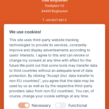
Stadt Burghausen
Stadtplatz 112
84489 Burghausen
T.
+49 8677 887 0
F. +49 8677 887 222
We use cookies!
E Mail:
rathaus@burghausen.de
This site uses third-party website tracking
technologies to provide its services, constantly
improve and display advertisements according to
Zentrale Webseite der Stadt Burghausen:
users' interests. I agree to this and can revoke or
www.burghausen.de
change my consent at any time with effect for the
future.We point out that some tools may transfer data
Burghausen in leichter Sprache
to third countries without an adequate level of data
protection. By clicking "Accept (incl. data transfer to
So funktioniert burghausen.de
non-EU countries)", you agree that the data may be
Inhalte von burghausen.de
used by us as well as by the respective third-party
providers (also from non-EU countries). You can, of
course, change your cookie settings at any time.
Necessary
Functional