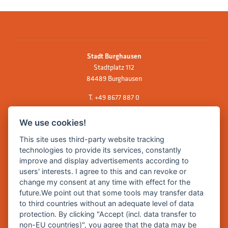
Stadt Burghausen
Stadtplatz 112
84489 Burghausen
T.
+49 8677 887 0
F. +49 8677 887 222
We use cookies!
E Mail:
rathaus@burghausen.de
This site uses third-party website tracking
technologies to provide its services, constantly
improve and display advertisements according to
Zentrale Webseite der Stadt Burghausen:
users' interests. I agree to this and can revoke or
www.burghausen.de
change my consent at any time with effect for the
future.We point out that some tools may transfer data
Burghausen in leichter Sprache
to third countries without an adequate level of data
protection. By clicking "Accept (incl. data transfer to
So funktioniert burghausen.de
non-EU countries)", you agree that the data may be