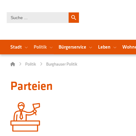
Search Button
Search
for:
Stadt
Politik
Bürgerservice
Leben
Wohn
Politik
Burghauser Politik
Parteien