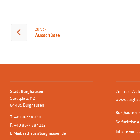
Zurück
Ausschüsse
Zentrale Web
Stadt Burghausen
Stadtplatz 112
www.burghau
84489 Burghausen
Burghausen in
T.
+49 8677 887 0
So funktionie
F. +49 8677 887 222
Inhalte von b
E Mail:
rathaus@burghausen.de