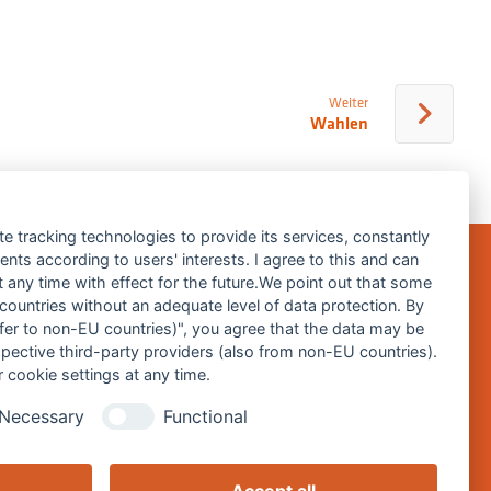
Weiter
Wahlen
te tracking technologies to provide its services, constantly
ts according to users' interests. I agree to this and can
any time with effect for the future.We point out that some
 countries without an adequate level of data protection. By
Impressum
nsfer to non-EU countries)", you agree that the data may be
spective third-party providers (also from non-EU countries).
Datenschutz
 cookie settings at any time.
Barrierefreiheitserklärung
Necessary
Functional
Cookie-Einstellungen ändern
Accept all