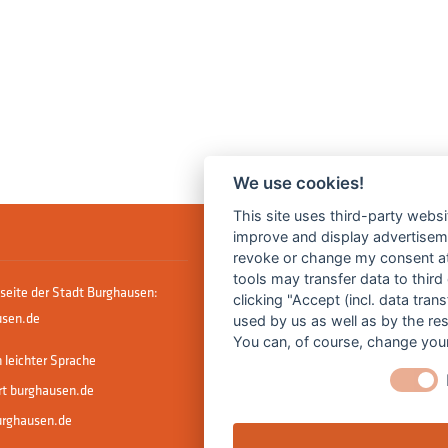
We use cookies!
This site uses third-party websi
improve and display advertisemen
revoke or change my consent at 
tools may transfer data to third
seite der Stadt Burghausen:
clicking "Accept (incl. data tra
sen.de
used by us as well as by the re
You can, of course, change your
 leichter Sprache
rt burghausen.de
urghausen.de