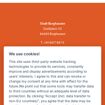
Stadt Burghausen
Stadtplatz 112
84489 Burghausen
T.
+49 8677 887 0
F. +49 8677 887 222
We use cookies!
E Mail:
rathaus@burghausen.de
This site uses third-party website tracking
technologies to provide its services, constantly
improve and display advertisements according to
Zentrale Webseite der Stadt Burghausen:
users' interests. I agree to this and can revoke or
www.burghausen.de
change my consent at any time with effect for the
future.We point out that some tools may transfer data
Burghausen in leichter Sprache
to third countries without an adequate level of data
protection. By clicking "Accept (incl. data transfer to
So funktioniert burghausen.de
non-EU countries)", you agree that the data may be
Inhalte von burghausen.de