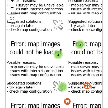
+
−
3
2
5