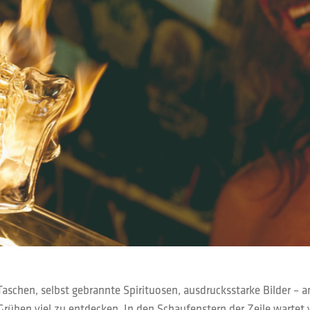
Taschen, selbst gebrannte Spirituosen, ausdrucksstarke Bilder – 
rüben viel zu entdecken. In den Schaufenstern der Zeile wartet v