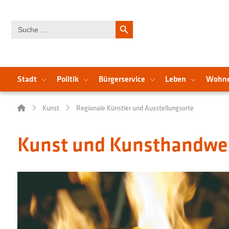
Search Button
Search
for:
Stadt
Politik
Bürgerservice
Leben
Wohn
Kunst
Regionale Künstler und Ausstellungsorte
Kunst und Kunsthandwer