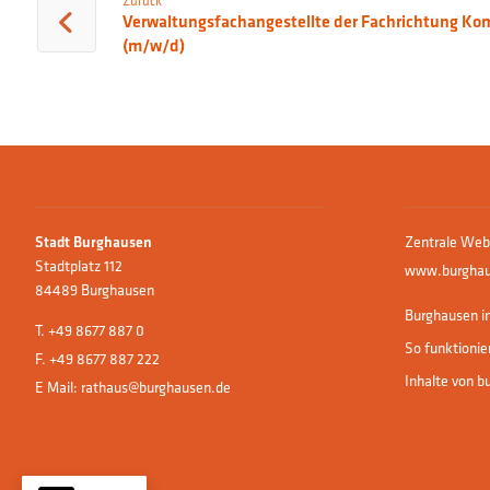
Zurück
Verwaltungsfachangestellte der Fachrichtung K
(m/w/d)
Zentrale Web
Stadt Burghausen
Stadtplatz 112
www.burghau
84489 Burghausen
Burghausen in
T.
+49 8677 887 0
So funktionie
F. +49 8677 887 222
Inhalte von b
E Mail:
rathaus@burghausen.de