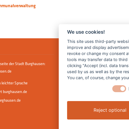
ommunalverwaltung
We use cookies!
This site uses third-party websi
improve and display advertisemen
revoke or change my consent at 
tools may transfer data to third
seite der Stadt Burghausen:
clicking "Accept (incl. data tra
sen.de
used by us as well as by the re
You can, of course, change your
 leichter Sprache
rt burghausen.de
urghausen.de
Reject optional