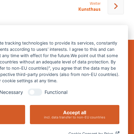
Weiter
Kunsthaus
te tracking technologies to provide its services, constantly
ts according to users' interests. I agree to this and can
any time with effect for the future.We point out that some
 countries without an adequate level of data protection. By
Impressum
nsfer to non-EU countries)", you agree that the data may be
spective third-party providers (also from non-EU countries).
Datenschutz
 cookie settings at any time.
Barrierefreiheitserklärung
Necessary
Functional
Cookie-Einstellungen ändern
Accept all
incl. data transfer to non-EU countries
Cookie Consent by Prive