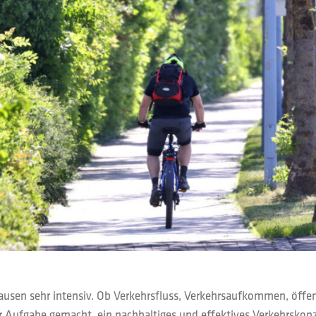
hausen sehr intensiv. Ob Verkehrsfluss, Verkehrsaufkommen, öffe
r Aufgabe gemacht, ein nachhaltiges und effektives Verkehrskonz