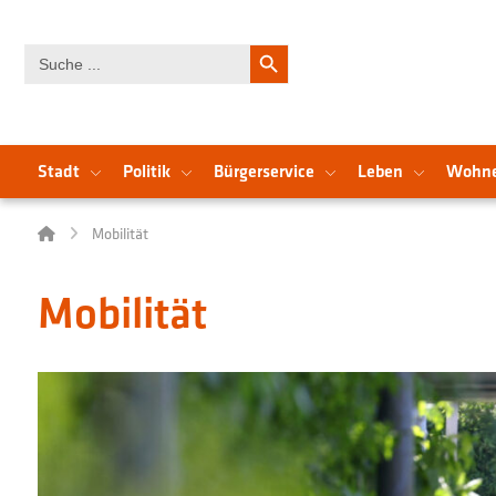
Search Button
Search
for:
Stadt
Politik
Bürgerservice
Leben
Wohn
Mobilität
Mobilität