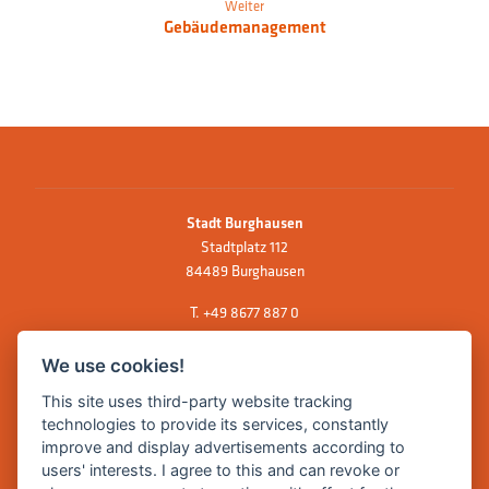
Weiter
Gebäudemanagement
Stadt Burghausen
Stadtplatz 112
84489 Burghausen
T.
+49 8677 887 0
F. +49 8677 887 222
We use cookies!
E Mail:
rathaus@burghausen.de
This site uses third-party website tracking
technologies to provide its services, constantly
improve and display advertisements according to
Zentrale Webseite der Stadt Burghausen:
users' interests. I agree to this and can revoke or