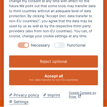
www.burghausen.de
change my consent at any time with effect for the
future.We point out that some tools may transfer data
Burghausen in leichter Sprache
to third countries without an adequate level of data
protection. By clicking "Accept (incl. data transfer to
So funktioniert burghausen.de
non-EU countries)", you agree that the data may be
Inhalte von burghausen.de
used by us as well as by the respective third-party
providers (also from non-EU countries). You can, of
course, change your cookie settings at any time.
Necessary
Functional
Impressum
Datenschutz
Reject optional
Barrierefreiheitserklärung
Cookie-Einstellungen ändern
Accept all
incl. data transfer to non-EU countries
Cookie Consent by
Privacy policy
Imprint
Prive
DE
Settings