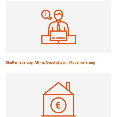
Stadterneuerung, Alt- u. Neustadtsan., Modernisierung