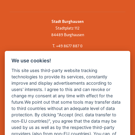
Stadt Burghausen
Stadtplatz 112
84489 Burghausen
T.
+49 8677 887 0
F. +49 8677 887 222
We use cookies!
E Mail:
rathaus@burghausen.de
This site uses third-party website tracking
technologies to provide its services, constantly
improve and display advertisements according to
Zentrale Webseite der Stadt Burghausen:
users' interests. I agree to this and can revoke or
www.burghausen.de
change my consent at any time with effect for the
future.We point out that some tools may transfer data
Burghausen in leichter Sprache
to third countries without an adequate level of data
protection. By clicking "Accept (incl. data transfer to
So funktioniert burghausen.de
non-EU countries)", you agree that the data may be
Inhalte von burghausen.de
used by us as well as by the respective third-party
providers (also from non-EU countries). You can, of