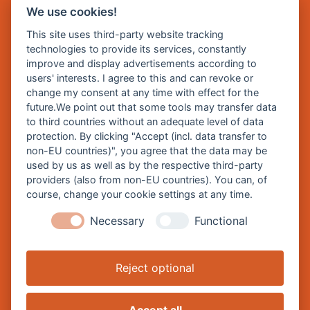
We use cookies!
E Mail:
rathaus@burghausen.de
This site uses third-party website tracking
technologies to provide its services, constantly
improve and display advertisements according to
Zentrale Webseite der Stadt Burghausen:
users' interests. I agree to this and can revoke or
www.burghausen.de
change my consent at any time with effect for the
future.We point out that some tools may transfer data
Burghausen in leichter Sprache
to third countries without an adequate level of data
protection. By clicking "Accept (incl. data transfer to
So funktioniert burghausen.de
non-EU countries)", you agree that the data may be
Inhalte von burghausen.de
used by us as well as by the respective third-party
providers (also from non-EU countries). You can, of
course, change your cookie settings at any time.
Necessary
Functional
Impressum
Datenschutz
Reject optional
Barrierefreiheitserklärung
Cookie-Einstellungen ändern
Accept all