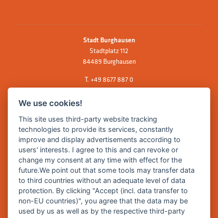
Stadt Burghausen
Stadtplatz 112
84489 Burghausen
T.
+49 8677 887 0
F. +49 8677 887 222
We use cookies!
E Mail:
rathaus@burghausen.de
This site uses third-party website tracking
technologies to provide its services, constantly
improve and display advertisements according to
Zentrale Webseite der Stadt Burghausen:
users' interests. I agree to this and can revoke or
www.burghausen.de
change my consent at any time with effect for the
future.We point out that some tools may transfer data
Burghausen in leichter Sprache
to third countries without an adequate level of data
protection. By clicking "Accept (incl. data transfer to
So funktioniert burghausen.de
non-EU countries)", you agree that the data may be
Inhalte von burghausen.de
used by us as well as by the respective third-party