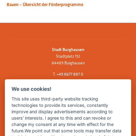
Bauen – Übersicht der Förderprogramme
Stadt Burghausen
Stadtplatz 112
84489 Burghausen
T.
+49 8677 887 0
F. +49 8677 887 222
We use cookies!
E Mail:
rathaus@burghausen.de
This site uses third-party website tracking
technologies to provide its services, constantly
improve and display advertisements according to
Zentrale Webseite der Stadt Burghausen:
users' interests. I agree to this and can revoke or
www.burghausen.de
change my consent at any time with effect for the
future.We point out that some tools may transfer data