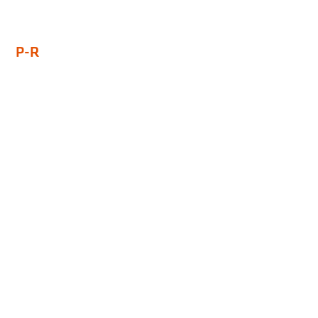
P-R
Gartensaal
Gastschulanträge/Gebührenübernahme Mittagsbetreuung
Gaststättenbetrieb
Geburt
Gelbe Säcke Ausgabe