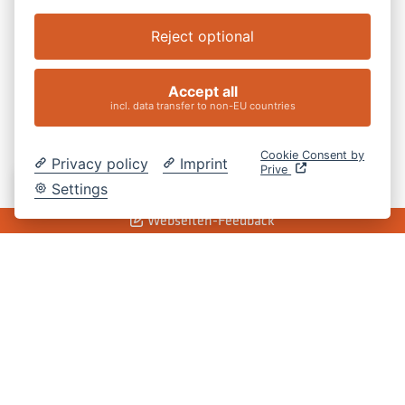
Reject optional
Accept all
incl. data transfer to non-EU countries
Cookie Consent by
Privacy policy
Imprint
Prive
DE
Settings
Webseiten-Feedback