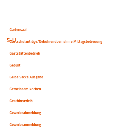
Gemeinsam kochen
Geschirrverleih
Gewerbeabmeldung
Gewerbeanmeldung
S-U
Gewerberegister Auskunft (Gewerberegisterauszug)
Gewerbeummeldung
Gewerbezentralregister
Grillplatz
Grüngutsammelstelle
Härtefallhilfen für nicht leistungsgebundene Energieträger
Heimkostenübernahme
Historisches Bauplanarchiv
Hörunterstützung