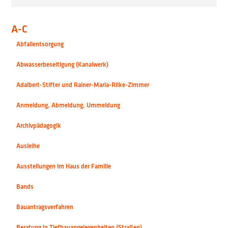
A-C
Abfallentsorgung
Abwasserbeseitigung (Kanalwerk)
Adalbert-Stifter und Rainer-Maria-Rilke-Zimmer
Anmeldung, Abmeldung, Ummeldung
Archivpädagogik
Ausleihe
Ausstellungen im Haus der Familie
Bands
Bauantragsverfahren
Beratung in Tiefbauangelegenheiten (Straßen)
Bauleitplanung