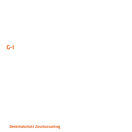
G-I
Denkmalschutz Zuschussantrag
Deutschwerkstatt
Digitale Angebote
Dog-Station
Ehefähigkeitszeugnis