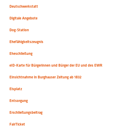
Eheschließung
eID-Karte für Bürgerinnen und Bürger der EU und des EWR
Einsichtnahme in Burghauser Zeitung ab 1832
Eisplatz
Entsorgung
Erschließungsbeitrag
FairTicket
Familienforschung und Personenstandsregisterauskunft
Ferienprogramm
Fernleihe
Fischereischein
Flohmarktführer
Fördermittel und Zuschüsse (Kultur)