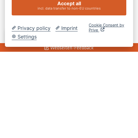
Accept all
incl. data transfer to non-EU countries
Cookie Consent by
Privacy policy
Imprint
Prive
DE
Settings
Webseiten-Feedback
Jugendförderung