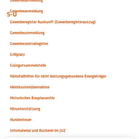
Gewerbeabmeldung
Gewerbeanmeldung
S-U
Gewerberegister Auskunft (Gewerberegisterauszug)
Gewerbeummeldung
Gewerbezentralregister
Grillplatz
Grüngutsammelstelle
Härtefallhilfen für nicht leistungsgebundene Energieträger
Heimkostenübernahme
Historisches Bauplanarchiv
Hörunterstützung
Hundesteuer
Infomaterial und Bücherei im JUZ