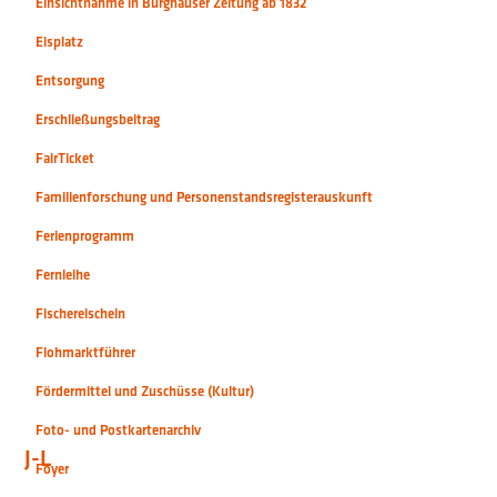
Einsichtnahme in Burghauser Zeitung ab 1832
Eisplatz
Entsorgung
Erschließungsbeitrag
FairTicket
Familienforschung und Personenstandsregisterauskunft
Ferienprogramm
Fernleihe
Fischereischein
Flohmarktführer
Fördermittel und Zuschüsse (Kultur)
Foto- und Postkartenarchiv
J-L
Foyer