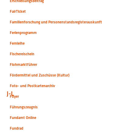
Erschließungsbeitrag
FairTicket
Familienforschung und Personenstandsregisterauskunft
Ferienprogramm
Fernleihe
Fischereischein
Flohmarktführer
Fördermittel und Zuschüsse (Kultur)
Foto- und Postkartenarchiv
J-L
Foyer
Führungszeugnis
Fundamt Online
Fundrad