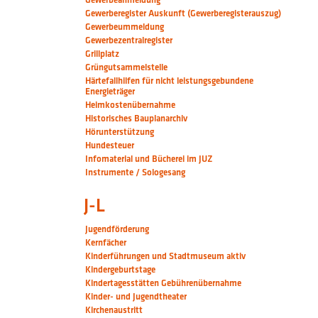
Gewerberegister Auskunft (Gewerberegisterauszug)
Gewerbeummeldung
Gewerbezentralregister
Grillplatz
Grüngutsammelstelle
Härtefallhilfen für nicht leistungsgebundene
Energieträger
Heimkostenübernahme
Historisches Bauplanarchiv
Hörunterstützung
Hundesteuer
Infomaterial und Bücherei im JUZ
Instrumente / Sologesang
J-L
Jugendförderung
Kernfächer
Kinderführungen und Stadtmuseum aktiv
Kindergeburtstage
Kindertagesstätten Gebührenübernahme
Kinder- und Jugendtheater
Kirchenaustritt