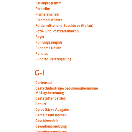
Ferienprogramm
Fernleihe
Fischereischein
Flohmarktführer
Fördermittel und Zuschüsse (Kultur)
Foto- und Postkartenarchiv
Foyer
Führungszeugnis
Fundamt Online
Fundrad
Fundrad Versteigerung
G-I
Gartensaal
Gastschulanträge/Gebührenübernahme
Mittagsbetreuung
Gaststättenbetrieb
Geburt
Gelbe Säcke Ausgabe
Gemeinsam kochen
Geschirrverleih
Gewerbeabmeldung
Gewerbeanmeldung