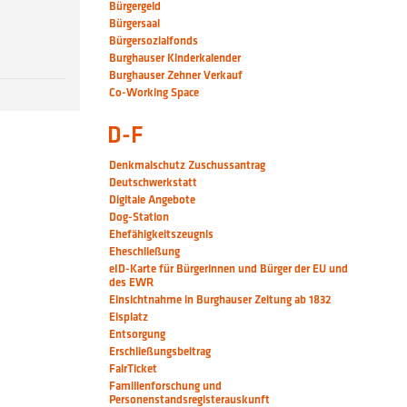
Bürgergeld
Bürgersaal
Bürgersozialfonds
Burghauser Kinderkalender
Burghauser Zehner Verkauf
Co-Working Space
D-F
Denkmalschutz Zuschussantrag
Deutschwerkstatt
Digitale Angebote
Dog-Station
Ehefähigkeitszeugnis
Eheschließung
eID-Karte für Bürgerinnen und Bürger der EU und
des EWR
Einsichtnahme in Burghauser Zeitung ab 1832
Eisplatz
Entsorgung
Erschließungsbeitrag
FairTicket
Familienforschung und
Personenstandsregisterauskunft