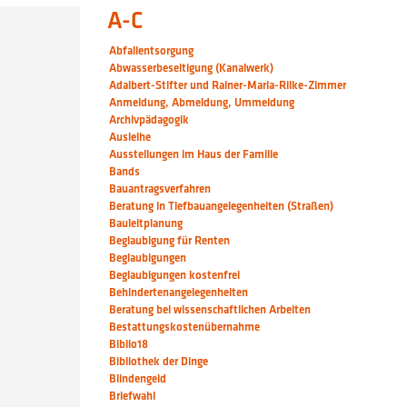
A-C
Abfallentsorgung
Abwasserbeseitigung (Kanalwerk)
Adalbert-Stifter und Rainer-Maria-Rilke-Zimmer
Anmeldung, Abmeldung, Ummeldung
Archivpädagogik
Ausleihe
Ausstellungen im Haus der Familie
Bands
Bauantragsverfahren
Beratung in Tiefbauangelegenheiten (Straßen)
Bauleitplanung
Beglaubigung für Renten
Beglaubigungen
Beglaubigungen kostenfrei
Behindertenangelegenheiten
Beratung bei wissenschaftlichen Arbeiten
Bestattungskostenübernahme
Biblio18
Bibliothek der Dinge
Blindengeld
Briefwahl