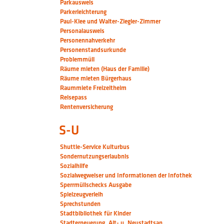
Parkausweis
Parkerleichterung
Paul-Klee und Walter-Ziegler-Zimmer
Personalausweis
Personennahverkehr
Personenstandsurkunde
Problemmüll
Räume mieten (Haus der Familie)
Räume mieten Bürgerhaus
Raummiete Freizeitheim
Reisepass
Rentenversicherung
S-U
Shuttle-Service Kulturbus
Sondernutzungserlaubnis
Sozialhilfe
Sozialwegweiser und Informationen der Infothek
Sperrmüllschecks Ausgabe
Spielzeugverleih
Sprechstunden
Stadtbibliothek für Kinder
Stadterneuerung, Alt- u. Neustadtsan.,