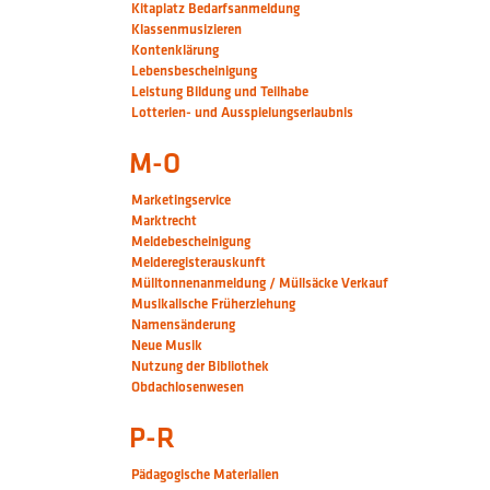
Kitaplatz Bedarfsanmeldung
Klassenmusizieren
Kontenklärung
Lebensbescheinigung
Leistung Bildung und Teilhabe
Lotterien- und Ausspielungserlaubnis
M-O
Marketingservice
Marktrecht
Meldebescheinigung
Melderegisterauskunft
Mülltonnenanmeldung / Müllsäcke Verkauf
Musikalische Früherziehung
Namensänderung
Neue Musik
Nutzung der Bibliothek
Obdachlosenwesen
P-R
Pädagogische Materialien