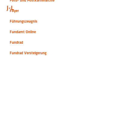
Foto- und Postkartenarchiv
J-L
Foyer
Führungszeugnis
Fundamt Online
Fundrad
Fundrad Versteigerung