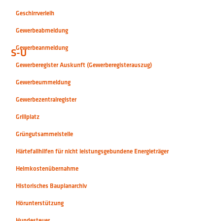
Geschirrverleih
Gewerbeabmeldung
Gewerbeanmeldung
S-U
Gewerberegister Auskunft (Gewerberegisterauszug)
Gewerbeummeldung
Gewerbezentralregister
Grillplatz
Grüngutsammelstelle
Härtefallhilfen für nicht leistungsgebundene Energieträger
Heimkostenübernahme
Historisches Bauplanarchiv
Hörunterstützung
Hundesteuer