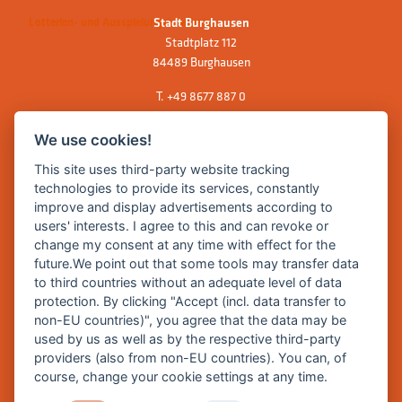
Lotterien- und Ausspielungserlaubnis
Stadt Burghausen
Stadtplatz 112
84489 Burghausen
T.
+49 8677 887 0
F. +49 8677 887 222
We use cookies!
E Mail:
rathaus@burghausen.de
This site uses third-party website tracking
technologies to provide its services, constantly
improve and display advertisements according to
Zentrale Webseite der Stadt Burghausen:
users' interests. I agree to this and can revoke or
www.burghausen.de
change my consent at any time with effect for the
future.We point out that some tools may transfer data
Burghausen in leichter Sprache
to third countries without an adequate level of data
protection. By clicking "Accept (incl. data transfer to
So funktioniert burghausen.de
non-EU countries)", you agree that the data may be
Inhalte von burghausen.de
used by us as well as by the respective third-party
providers (also from non-EU countries). You can, of
course, change your cookie settings at any time.