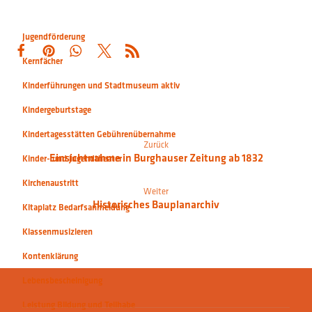
Jugendförderung
Kernfächer
Kinderführungen und Stadtmuseum aktiv
Kindergeburtstage
Kindertagesstätten Gebührenübernahme
Zurück
Einsichtnahme in Burghauser Zeitung ab 1832
Kinder- und Jugendtheater
Kirchenaustritt
Weiter
Historisches Bauplanarchiv
Kitaplatz Bedarfsanmeldung
Klassenmusizieren
Kontenklärung
Lebensbescheinigung
Leistung Bildung und Teilhabe