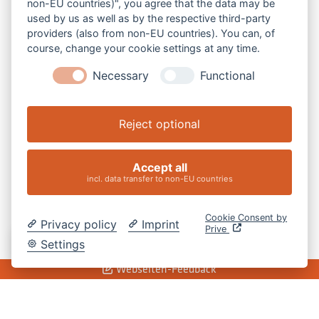
non-EU countries)", you agree that the data may be
V-Z
used by us as well as by the respective third-party
providers (also from non-EU countries). You can, of
course, change your cookie settings at any time.
Necessary
Functional
Reject optional
Accept all
incl. data transfer to non-EU countries
Cookie Consent by
Privacy policy
Imprint
Prive
DE
Settings
Webseiten-Feedback