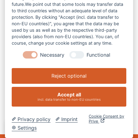
future.We point out that some tools may transfer data
to third countries without an adequate level of data
protection. By clicking "Accept (incl. data transfer to
non-EU countries)", you agree that the data may be
V-Z
used by us as well as by the respective third-party
providers (also from non-EU countries). You can, of
course, change your cookie settings at any time.
Necessary
Functional
Reject optional
Accept all
incl. data transfer to non-EU countries
Cookie Consent by
Privacy policy
Imprint
Prive
DE
Settings