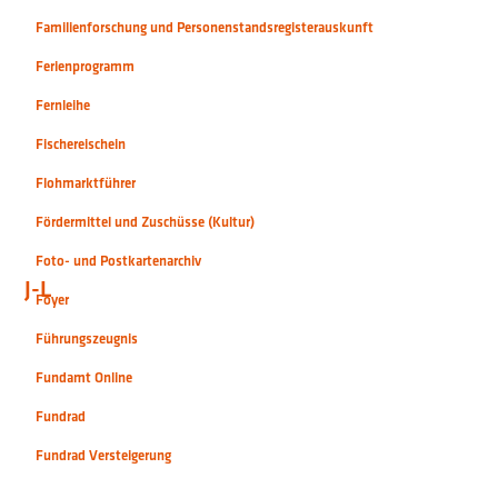
Familienforschung und Personenstandsregisterauskunft
Ferienprogramm
Fernleihe
Fischereischein
Flohmarktführer
Fördermittel und Zuschüsse (Kultur)
Foto- und Postkartenarchiv
J-L
Foyer
Führungszeugnis
Fundamt Online
Fundrad
Fundrad Versteigerung