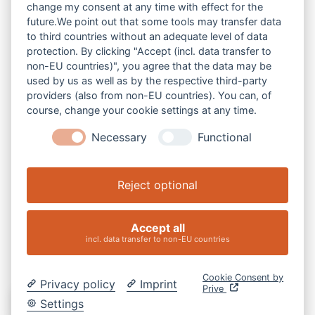
change my consent at any time with effect for the
future.We point out that some tools may transfer data
to third countries without an adequate level of data
protection. By clicking "Accept (incl. data transfer to
non-EU countries)", you agree that the data may be
V-Z
used by us as well as by the respective third-party
providers (also from non-EU countries). You can, of
course, change your cookie settings at any time.
Necessary
Functional
Reject optional
Accept all
incl. data transfer to non-EU countries
Cookie Consent by
Privacy policy
Imprint
Prive
DE
Settings