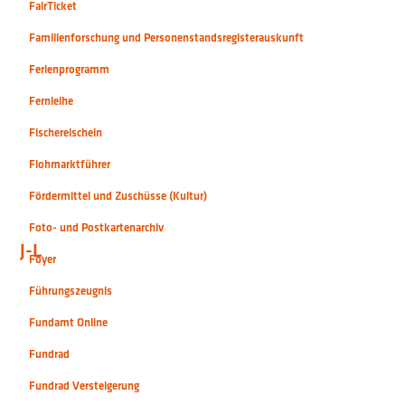
FairTicket
Familienforschung und Personenstandsregisterauskunft
Ferienprogramm
Fernleihe
Fischereischein
Flohmarktführer
Fördermittel und Zuschüsse (Kultur)
Foto- und Postkartenarchiv
J-L
Foyer
Führungszeugnis
Fundamt Online
Fundrad
Fundrad Versteigerung