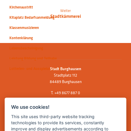
Kirchenaustritt
Weiter
Stadtkämmerei
Kitaplatz Bedarfsanmeldung
Klassenmusizieren
Kontenklärung
Lebensbescheinigung
Leistung Bildung und Teilhabe
Lotterien- und Ausspielungserlaubnis
Stadt Burghausen
Stadtplatz 112
84489 Burghausen
T.
+49 8677 887 0
F. +49 8677 887 222
We use cookies!
E Mail:
rathaus@burghausen.de
This site uses third-party website tracking
technologies to provide its services, constantly
improve and display advertisements according to