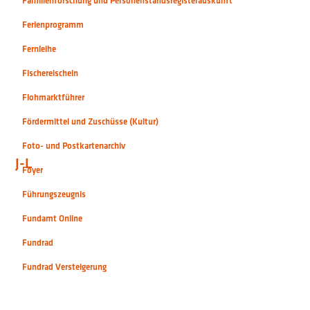
Familienforschung und Personenstandsregisterauskunft
Ferienprogramm
Fernleihe
Fischereischein
Flohmarktführer
Fördermittel und Zuschüsse (Kultur)
Foto- und Postkartenarchiv
J-L
Foyer
Führungszeugnis
Fundamt Online
Fundrad
Fundrad Versteigerung