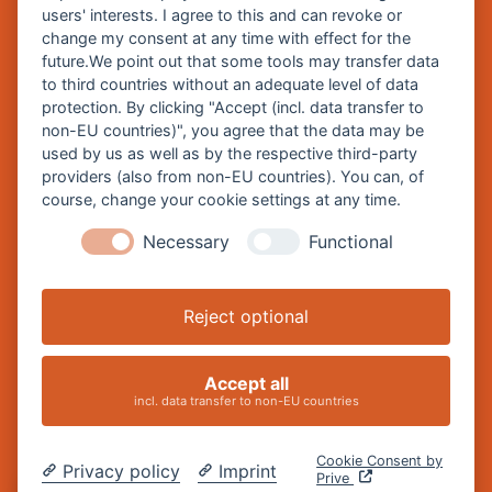
Zentrale Webseite der Stadt Burghausen:
users' interests. I agree to this and can revoke or
www.burghausen.de
change my consent at any time with effect for the
future.We point out that some tools may transfer data
Burghausen in leichter Sprache
to third countries without an adequate level of data
protection. By clicking "Accept (incl. data transfer to
So funktioniert burghausen.de
non-EU countries)", you agree that the data may be
Inhalte von burghausen.de
used by us as well as by the respective third-party
providers (also from non-EU countries). You can, of
course, change your cookie settings at any time.
Necessary
Functional
Impressum
Datenschutz
Reject optional
Barrierefreiheitserklärung
Cookie-Einstellungen ändern
Accept all
incl. data transfer to non-EU countries
Marketingservice
Cookie Consent by
Marktrecht
Privacy policy
Imprint
Prive