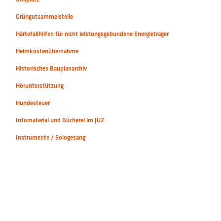
Grüngutsammelstelle
Härtefallhilfen für nicht leistungsgebundene Energieträger
Heimkostenübernahme
Historisches Bauplanarchiv
Hörunterstützung
Hundesteuer
Infomaterial und Bücherei im JUZ
Instrumente / Sologesang