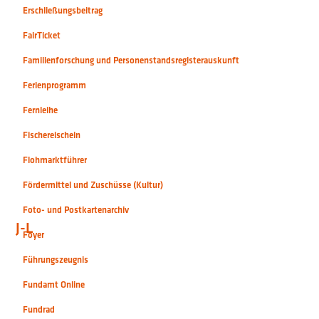
Erschließungsbeitrag
FairTicket
Familienforschung und Personenstandsregisterauskunft
Ferienprogramm
Fernleihe
Fischereischein
Flohmarktführer
Fördermittel und Zuschüsse (Kultur)
Foto- und Postkartenarchiv
J-L
Foyer
Führungszeugnis
Fundamt Online
Fundrad