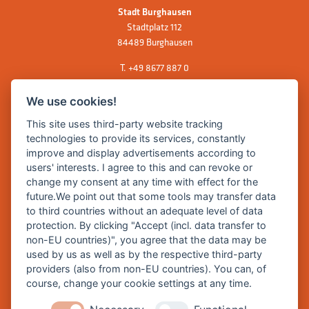
Stadt Burghausen
Stadtplatz 112
84489 Burghausen
T.
+49 8677 887 0
F. +49 8677 887 222
We use cookies!
E Mail:
rathaus@burghausen.de
This site uses third-party website tracking
technologies to provide its services, constantly
improve and display advertisements according to
Zentrale Webseite der Stadt Burghausen:
users' interests. I agree to this and can revoke or
www.burghausen.de
change my consent at any time with effect for the
future.We point out that some tools may transfer data
Burghausen in leichter Sprache
to third countries without an adequate level of data
protection. By clicking "Accept (incl. data transfer to
So funktioniert burghausen.de
non-EU countries)", you agree that the data may be
Inhalte von burghausen.de
used by us as well as by the respective third-party
providers (also from non-EU countries). You can, of
course, change your cookie settings at any time.