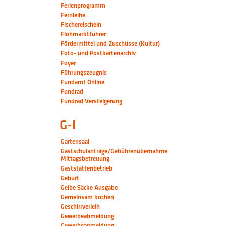
Ferienprogramm
Fernleihe
Fischereischein
Flohmarktführer
Fördermittel und Zuschüsse (Kultur)
Foto- und Postkartenarchiv
Foyer
Führungszeugnis
Fundamt Online
Fundrad
Fundrad Versteigerung
G-I
Gartensaal
Gastschulanträge/Gebührenübernahme
Mittagsbetreuung
Gaststättenbetrieb
Geburt
Gelbe Säcke Ausgabe
Gemeinsam kochen
Geschirrverleih
Gewerbeabmeldung
Gewerbeanmeldung