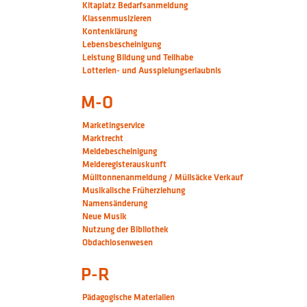
Kitaplatz Bedarfsanmeldung
Klassenmusizieren
Kontenklärung
Lebensbescheinigung
Leistung Bildung und Teilhabe
Lotterien- und Ausspielungserlaubnis
M-O
Marketingservice
Marktrecht
Meldebescheinigung
Melderegisterauskunft
Mülltonnenanmeldung / Müllsäcke Verkauf
Musikalische Früherziehung
Namensänderung
Neue Musik
Nutzung der Bibliothek
Obdachlosenwesen
P-R
Pädagogische Materialien