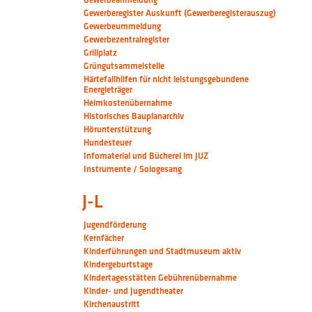
Gewerberegister Auskunft (Gewerberegisterauszug)
Gewerbeummeldung
Gewerbezentralregister
Grillplatz
Grüngutsammelstelle
Härtefallhilfen für nicht leistungsgebundene
Energieträger
Heimkostenübernahme
Historisches Bauplanarchiv
Hörunterstützung
Hundesteuer
Infomaterial und Bücherei im JUZ
Instrumente / Sologesang
J-L
Jugendförderung
Kernfächer
Kinderführungen und Stadtmuseum aktiv
Kindergeburtstage
Kindertagesstätten Gebührenübernahme
Kinder- und Jugendtheater
Kirchenaustritt