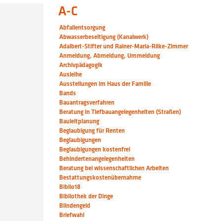
A-C
Abfallentsorgung
Abwasserbeseitigung (Kanalwerk)
Adalbert-Stifter und Rainer-Maria-Rilke-Zimmer
Anmeldung, Abmeldung, Ummeldung
Archivpädagogik
Ausleihe
Ausstellungen im Haus der Familie
Bands
Bauantragsverfahren
Beratung in Tiefbauangelegenheiten (Straßen)
Bauleitplanung
Beglaubigung für Renten
Beglaubigungen
Beglaubigungen kostenfrei
Behindertenangelegenheiten
Beratung bei wissenschaftlichen Arbeiten
Bestattungskostenübernahme
Biblio18
Bibliothek der Dinge
Blindengeld
Briefwahl