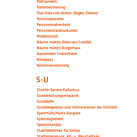
Parkausweis
Parkerleichterung
Paul-Klee und Walter-Ziegler-Zimmer
Personalausweis
Personennahverkehr
Personenstandsurkunde
Problemmüll
Räume mieten (Haus der Familie)
Räume mieten Bürgerhaus
Raummiete Freizeitheim
Reisepass
Rentenversicherung
S-U
Shuttle-Service Kulturbus
Sondernutzungserlaubnis
Sozialhilfe
Sozialwegweiser und Informationen der Infothek
Sperrmüllschecks Ausgabe
Spielzeugverleih
Sprechstunden
Stadtbibliothek für Kinder
Stadterneuerung, Alt- u. Neustadtsan.,