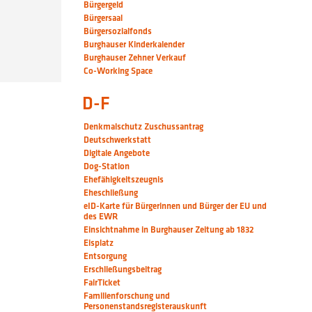
Bürgergeld
Bürgersaal
Bürgersozialfonds
Burghauser Kinderkalender
Burghauser Zehner Verkauf
Co-Working Space
D-F
Denkmalschutz Zuschussantrag
Deutschwerkstatt
Digitale Angebote
Dog-Station
Ehefähigkeitszeugnis
Eheschließung
eID-Karte für Bürgerinnen und Bürger der EU und
des EWR
Einsichtnahme in Burghauser Zeitung ab 1832
Eisplatz
Entsorgung
Erschließungsbeitrag
FairTicket
Familienforschung und
Personenstandsregisterauskunft