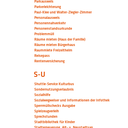
Parkausweis
Parkerleichterung
Paul-Klee und Walter-Ziegler-Zimmer
Personalausweis
Personennahverkehr
Personenstandsurkunde
Problemmüll
Räume mieten (Haus der Familie)
Räume mieten Bürgerhaus
Raummiete Freizeitheim
Reisepass
Rentenversicherung
S-U
Shuttle-Service Kulturbus
Sondernutzungserlaubnis
Sozialhilfe
Sozialwegweiser und Informationen der Infothek
Sperrmüllschecks Ausgabe
Spielzeugverleih
Sprechstunden
Stadtbibliothek für Kinder
Stadterneuerung, Alt- u. Neustadtsan.,