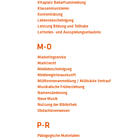
Kitaplatz Bedarfsanmeldung
Klassenmusizieren
Kontenklärung
Lebensbescheinigung
Leistung Bildung und Teilhabe
Lotterien- und Ausspielungserlaubnis
M-O
Marketingservice
Marktrecht
Meldebescheinigung
Melderegisterauskunft
Mülltonnenanmeldung / Müllsäcke Verkauf
Musikalische Früherziehung
Namensänderung
Neue Musik
Nutzung der Bibliothek
Obdachlosenwesen
P-R
Pädagogische Materialien