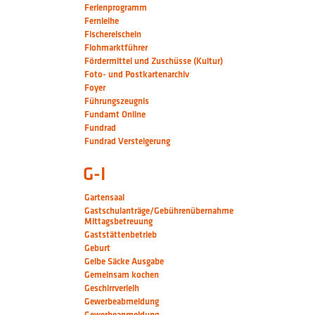
Ferienprogramm
Fernleihe
Fischereischein
Flohmarktführer
Fördermittel und Zuschüsse (Kultur)
Foto- und Postkartenarchiv
Foyer
Führungszeugnis
Fundamt Online
Fundrad
Fundrad Versteigerung
G-I
Gartensaal
Gastschulanträge/Gebührenübernahme
Mittagsbetreuung
Gaststättenbetrieb
Geburt
Gelbe Säcke Ausgabe
Gemeinsam kochen
Geschirrverleih
Gewerbeabmeldung
Gewerbeanmeldung