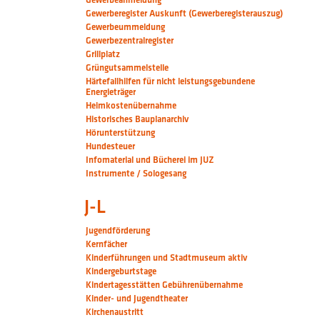
Gewerberegister Auskunft (Gewerberegisterauszug)
Gewerbeummeldung
Gewerbezentralregister
Grillplatz
Grüngutsammelstelle
Härtefallhilfen für nicht leistungsgebundene
Energieträger
Heimkostenübernahme
Historisches Bauplanarchiv
Hörunterstützung
Hundesteuer
Infomaterial und Bücherei im JUZ
Instrumente / Sologesang
J-L
Jugendförderung
Kernfächer
Kinderführungen und Stadtmuseum aktiv
Kindergeburtstage
Kindertagesstätten Gebührenübernahme
Kinder- und Jugendtheater
Kirchenaustritt