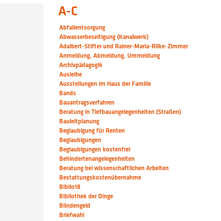
A-C
Abfallentsorgung
Abwasserbeseitigung (Kanalwerk)
Adalbert-Stifter und Rainer-Maria-Rilke-Zimmer
Anmeldung, Abmeldung, Ummeldung
Archivpädagogik
Ausleihe
Ausstellungen im Haus der Familie
Bands
Bauantragsverfahren
Beratung in Tiefbauangelegenheiten (Straßen)
Bauleitplanung
Beglaubigung für Renten
Beglaubigungen
Beglaubigungen kostenfrei
Behindertenangelegenheiten
Beratung bei wissenschaftlichen Arbeiten
Bestattungskostenübernahme
Biblio18
Bibliothek der Dinge
Blindengeld
Briefwahl