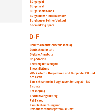
Bürgergeld
Bürgersaal
Bürgersozialfonds
Burghauser Kinderkalender
Burghauser Zehner Verkauf
Co-Working Space
D-F
Denkmalschutz Zuschussantrag
Deutschwerkstatt
Digitale Angebote
Dog-Station
Ehefähigkeitszeugnis
Eheschließung
eID-Karte für Bürgerinnen und Bürger der EU und
des EWR
Einsichtnahme in Burghauser Zeitung ab 1832
Eisplatz
Entsorgung
Erschließungsbeitrag
FairTicket
Familienforschung und
Personenstandsregisterauskunft