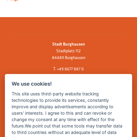
Stadt Burghausen
Stadtplatz 112
84489 Burghausen
T.
+49 8677 887 0
F. +49 8677 887 222
We use cookies!
E Mail:
rathaus@burghausen.de
This site uses third-party website tracking
technologies to provide its services, constantly
improve and display advertisements according to
Zentrale Webseite der Stadt Burghausen:
users' interests. I agree to this and can revoke or
www.burghausen.de
change my consent at any time with effect for the
future.We point out that some tools may transfer data
Burghausen in leichter Sprache
to third countries without an adequate level of data