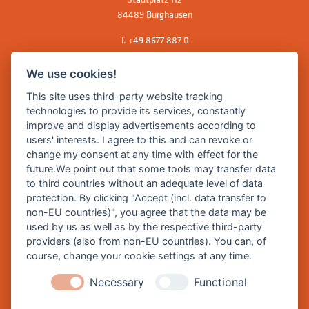
84489 Burghausen
T.
+49 8677 887 0
F. +49 8677 887 222
We use cookies!
E Mail:
rathaus@burghausen.de
This site uses third-party website tracking
technologies to provide its services, constantly
improve and display advertisements according to
Zentrale Webseite der Stadt Burghausen:
users' interests. I agree to this and can revoke or
www.burghausen.de
change my consent at any time with effect for the
future.We point out that some tools may transfer data
Burghausen in leichter Sprache
to third countries without an adequate level of data
protection. By clicking "Accept (incl. data transfer to
So funktioniert burghausen.de
non-EU countries)", you agree that the data may be
Inhalte von burghausen.de
used by us as well as by the respective third-party
providers (also from non-EU countries). You can, of
course, change your cookie settings at any time.
Necessary
Functional
Impressum