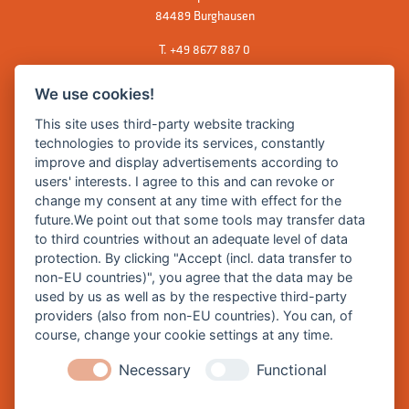
84489 Burghausen
T.
+49 8677 887 0
F. +49 8677 887 222
We use cookies!
E Mail:
rathaus@burghausen.de
This site uses third-party website tracking
technologies to provide its services, constantly
improve and display advertisements according to
Zentrale Webseite der Stadt Burghausen:
users' interests. I agree to this and can revoke or
www.burghausen.de
change my consent at any time with effect for the
future.We point out that some tools may transfer data
Burghausen in leichter Sprache
to third countries without an adequate level of data
protection. By clicking "Accept (incl. data transfer to
So funktioniert burghausen.de
non-EU countries)", you agree that the data may be
Inhalte von burghausen.de
used by us as well as by the respective third-party
providers (also from non-EU countries). You can, of
course, change your cookie settings at any time.
Necessary
Functional
Impressum