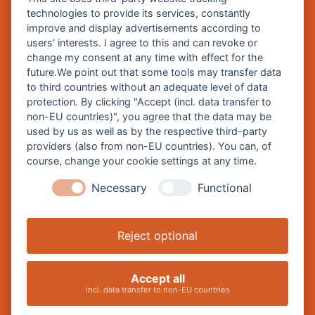
technologies to provide its services, constantly
improve and display advertisements according to
Zentrale Webseite der Stadt Burghausen:
users' interests. I agree to this and can revoke or
www.burghausen.de
change my consent at any time with effect for the
future.We point out that some tools may transfer data
Burghausen in leichter Sprache
to third countries without an adequate level of data
protection. By clicking "Accept (incl. data transfer to
So funktioniert burghausen.de
non-EU countries)", you agree that the data may be
Inhalte von burghausen.de
used by us as well as by the respective third-party
providers (also from non-EU countries). You can, of
course, change your cookie settings at any time.
Necessary
Functional
Impressum
Datenschutz
Reject optional
Barrierefreiheitserklärung
Cookie-Einstellungen ändern
Accept all
incl. data transfer to non-EU countries