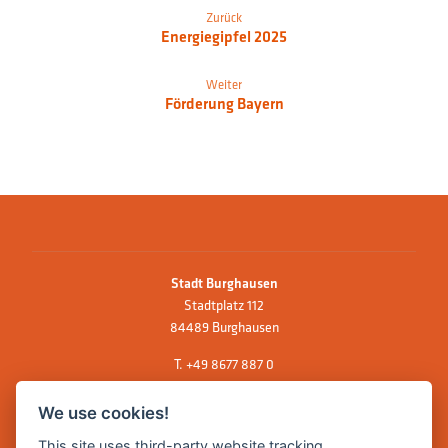
Zurück
Energiegipfel 2025
Weiter
Förderung Bayern
Stadt Burghausen
Stadtplatz 112
84489 Burghausen
T.
+49 8677 887 0
F. +49 8677 887 222
We use cookies!
E Mail:
rathaus@burghausen.de
This site uses third-party website tracking