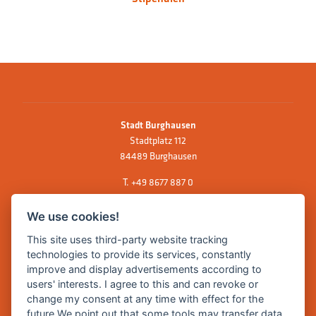
Stadt Burghausen
Stadtplatz 112
84489 Burghausen
T.
+49 8677 887 0
F. +49 8677 887 222
We use cookies!
E Mail:
rathaus@burghausen.de
This site uses third-party website tracking
technologies to provide its services, constantly
improve and display advertisements according to
Zentrale Webseite der Stadt Burghausen:
users' interests. I agree to this and can revoke or
www.burghausen.de
change my consent at any time with effect for the
future.We point out that some tools may transfer data