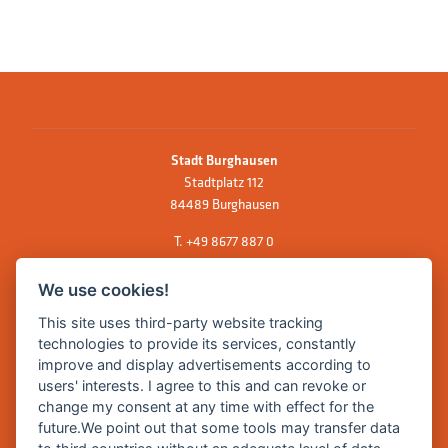
Stadt Burghausen
Stadtplatz 112
84489 Burghausen
T.
+49 8677 887 0
F. +49 8677 887 222
We use cookies!
E Mail:
rathaus@burghausen.de
This site uses third-party website tracking
technologies to provide its services, constantly
improve and display advertisements according to
Zentrale Webseite der Stadt Burghausen:
users' interests. I agree to this and can revoke or
www.burghausen.de
change my consent at any time with effect for the
future.We point out that some tools may transfer data
Burghausen in leichter Sprache