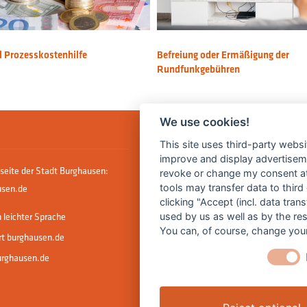
d Prozesskostenhilfe
Befreiung oder Ermäßigung der
Rundfunkgebühren
We use cookies!
This site uses third-party websi
improve and display advertisemen
seite der Stadt Burghausen:
revoke or change my consent at 
tools may transfer data to third
sen.de
clicking "Accept (incl. data tra
 leichter Sprache
used by us as well as by the re
You can, of course, change your
rt burghausen.de
urghausen.de