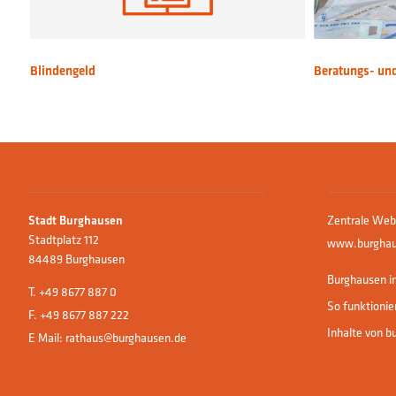
Blindengeld
Beratungs- un
Stadt Burghausen
Zentrale Web
Stadtplatz 112
www.burghau
84489 Burghausen
Burghausen in
T.
+49 8677 887 0
So funktionie
F. +49 8677 887 222
Inhalte von b
E Mail:
rathaus@burghausen.de