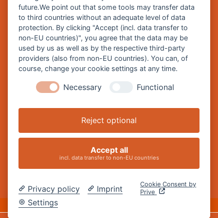
future.We point out that some tools may transfer data
Burghausen in leichter Sprache
to third countries without an adequate level of data
protection. By clicking "Accept (incl. data transfer to
So funktioniert burghausen.de
non-EU countries)", you agree that the data may be
Inhalte von burghausen.de
used by us as well as by the respective third-party
providers (also from non-EU countries). You can, of
course, change your cookie settings at any time.
Necessary
Functional
Impressum
Datenschutz
Reject optional
Barrierefreiheitserklärung
Cookie-Einstellungen ändern
Accept all
incl. data transfer to non-EU countries
Cookie Consent by
Privacy policy
Imprint
Prive
DE
Settings