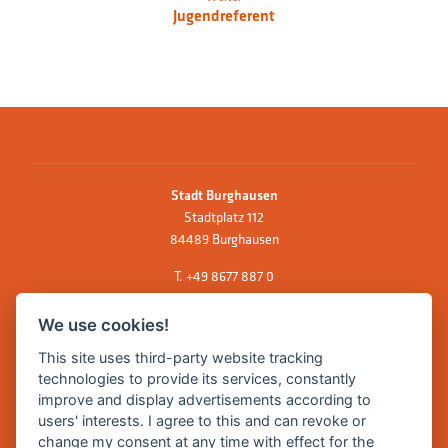
Jugendreferent
Stadt Burghausen
Stadtplatz 112
84489 Burghausen
T.
+49 8677 887 0
F. +49 8677 887 222
We use cookies!
E Mail:
rathaus@burghausen.de
This site uses third-party website tracking
technologies to provide its services, constantly
improve and display advertisements according to
Zentrale Webseite der Stadt Burghausen:
users' interests. I agree to this and can revoke or
www.burghausen.de
change my consent at any time with effect for the