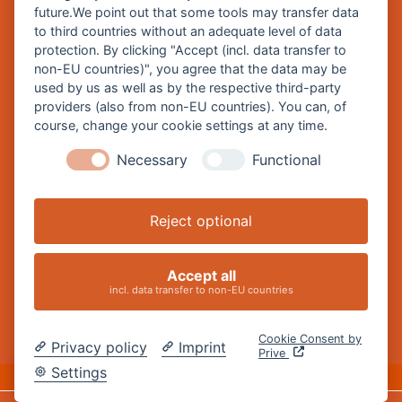
future.We point out that some tools may transfer data
Burghausen in leichter Sprache
to third countries without an adequate level of data
protection. By clicking "Accept (incl. data transfer to
So funktioniert burghausen.de
non-EU countries)", you agree that the data may be
Inhalte von burghausen.de
used by us as well as by the respective third-party
providers (also from non-EU countries). You can, of
course, change your cookie settings at any time.
Necessary
Functional
Impressum
Datenschutz
Reject optional
Barrierefreiheitserklärung
Cookie-Einstellungen ändern
Accept all
incl. data transfer to non-EU countries
Cookie Consent by
Privacy policy
Imprint
Prive
DE
Settings