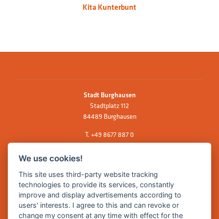
Kita Kunterbunt
Stadt Burghausen
Stadtplatz 112
84489 Burghausen
T.
+49 8677 887 0
F. +49 8677 887 222
We use cookies!
E Mail:
rathaus@burghausen.de
This site uses third-party website tracking
technologies to provide its services, constantly
improve and display advertisements according to
Zentrale Webseite der Stadt Burghausen:
users' interests. I agree to this and can revoke or
www.burghausen.de
change my consent at any time with effect for the