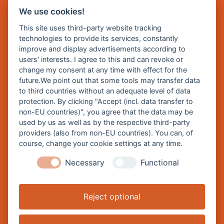
We use cookies!
E Mail:
rathaus@burghausen.de
This site uses third-party website tracking
technologies to provide its services, constantly
improve and display advertisements according to
Zentrale Webseite der Stadt Burghausen:
users' interests. I agree to this and can revoke or
www.burghausen.de
change my consent at any time with effect for the
future.We point out that some tools may transfer data
Burghausen in leichter Sprache
to third countries without an adequate level of data
protection. By clicking "Accept (incl. data transfer to
So funktioniert burghausen.de
non-EU countries)", you agree that the data may be
Inhalte von burghausen.de
used by us as well as by the respective third-party
providers (also from non-EU countries). You can, of
course, change your cookie settings at any time.
Necessary
Functional
Impressum
Datenschutz
Reject optional
Barrierefreiheitserklärung
Cookie-Einstellungen ändern