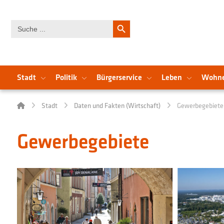
Search Button
Search
for:
Stadt
Politik
Bürgerservice
Leben
Wohn
Stadt
Daten und Fakten (Wirtschaft)
Gewerbegebiete
Gewerbegebiete