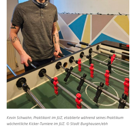
Kevin Schwahn, Praktikant im JUZ, etablierte während seines Praktikum
wöchentliche Kicker-Turniere im JUZ. © Stadt Burghausen/ebh