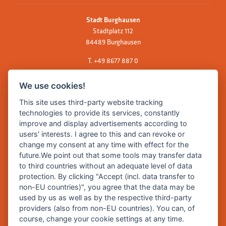
Stadt Burghausen
Stadtplatz 112
84489 Burghausen
T.
+49 8677 887 0
F. +49 8677 887 222
We use cookies!
E Mail:
rathaus@burghausen.de
This site uses third-party website tracking
technologies to provide its services, constantly
improve and display advertisements according to
Zentrale Webseite der Stadt Burghausen:
users' interests. I agree to this and can revoke or
www.burghausen.de
change my consent at any time with effect for the
future.We point out that some tools may transfer data
Burghausen in leichter Sprache
to third countries without an adequate level of data
protection. By clicking "Accept (incl. data transfer to
So funktioniert burghausen.de
non-EU countries)", you agree that the data may be
Inhalte von burghausen.de
used by us as well as by the respective third-party
providers (also from non-EU countries). You can, of
course, change your cookie settings at any time.