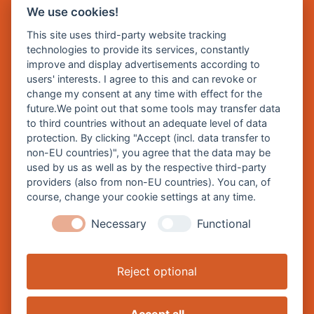
We use cookies!
E Mail:
rathaus@burghausen.de
This site uses third-party website tracking
technologies to provide its services, constantly
improve and display advertisements according to
Zentrale Webseite der Stadt Burghausen:
users' interests. I agree to this and can revoke or
www.burghausen.de
change my consent at any time with effect for the
future.We point out that some tools may transfer data
Burghausen in leichter Sprache
to third countries without an adequate level of data
protection. By clicking "Accept (incl. data transfer to
So funktioniert burghausen.de
non-EU countries)", you agree that the data may be
Inhalte von burghausen.de
used by us as well as by the respective third-party
providers (also from non-EU countries). You can, of
course, change your cookie settings at any time.
Necessary
Functional
Impressum
Datenschutz
Reject optional
Barrierefreiheitserklärung
Cookie-Einstellungen ändern
Accept all