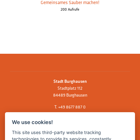
Gemeinsames Sauber machen!
200 Aufrufe
Stadt Burghausen
Stadtplatz 112
84489 Burghausen
T.
+49 8677 887 0
F. +49 8677 887 222
We use cookies!
E Mail:
rathaus@burghausen.de
This site uses third-party website tracking
technologies to provide its services, constantly