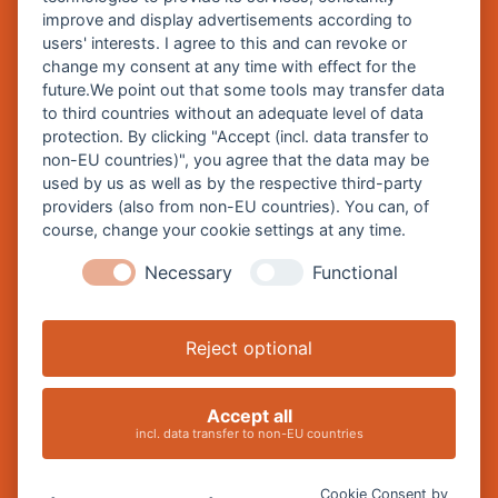
improve and display advertisements according to
Zentrale Webseite der Stadt Burghausen:
users' interests. I agree to this and can revoke or
www.burghausen.de
change my consent at any time with effect for the
future.We point out that some tools may transfer data
Burghausen in leichter Sprache
to third countries without an adequate level of data
protection. By clicking "Accept (incl. data transfer to
So funktioniert burghausen.de
non-EU countries)", you agree that the data may be
Inhalte von burghausen.de
used by us as well as by the respective third-party
providers (also from non-EU countries). You can, of
course, change your cookie settings at any time.
Necessary
Functional
Impressum
Datenschutz
Reject optional
Barrierefreiheitserklärung
Cookie-Einstellungen ändern
Accept all
incl. data transfer to non-EU countries
Cookie Consent by