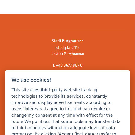
Stadt Burghausen
Stadtplatz 112
84489 Burghausen
T.
+49 8677 887 0
F. +49 8677 887 222
We use cookies!
E Mail:
rathaus@burghausen.de
This site uses third-party website tracking
technologies to provide its services, constantly
improve and display advertisements according to
Zentrale Webseite der Stadt Burghausen:
users' interests. I agree to this and can revoke or
www.burghausen.de
change my consent at any time with effect for the
future.We point out that some tools may transfer data
Burghausen in leichter Sprache
to third countries without an adequate level of data
protection. By clicking "Accept (incl. data transfer to