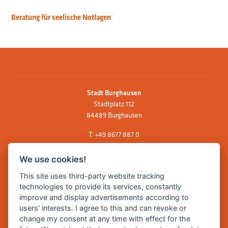
Beratung für seelische Notlagen
Stadt Burghausen
Stadtplatz 112
84489 Burghausen
T.
+49 8677 887 0
F. +49 8677 887 222
We use cookies!
E Mail:
rathaus@burghausen.de
This site uses third-party website tracking
technologies to provide its services, constantly
improve and display advertisements according to
Zentrale Webseite der Stadt Burghausen:
users' interests. I agree to this and can revoke or
www.burghausen.de
change my consent at any time with effect for the