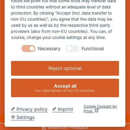
future.We point out that some tools may transfer data
Burghausen in leichter Sprache
to third countries without an adequate level of data
protection. By clicking "Accept (incl. data transfer to
So funktioniert burghausen.de
non-EU countries)", you agree that the data may be
Inhalte von burghausen.de
used by us as well as by the respective third-party
providers (also from non-EU countries). You can, of
course, change your cookie settings at any time.
Necessary
Functional
Impressum
Datenschutz
Reject optional
Barrierefreiheitserklärung
Cookie-Einstellungen ändern
Accept all
incl. data transfer to non-EU countries
Cookie Consent by
Privacy policy
Imprint
Prive
DE
Settings
Webseiten-Feedback