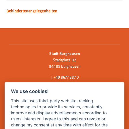
Behindertenangelegenheiten
Stadt Burghausen
Stadtplatz 112
84489 Burghausen
T.
+49 8677 887 0
F. +49 8677 887 222
We use cookies!
E Mail:
rathaus@burghausen.de
This site uses third-party website tracking
technologies to provide its services, constantly
improve and display advertisements according to
Zentrale Webseite der Stadt Burghausen:
users' interests. I agree to this and can revoke or
www.burghausen.de
change my consent at any time with effect for the