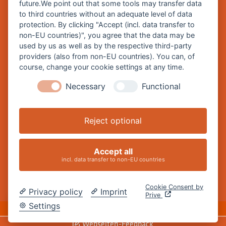
future.We point out that some tools may transfer data
Burghausen in leichter Sprache
to third countries without an adequate level of data
protection. By clicking "Accept (incl. data transfer to
So funktioniert burghausen.de
non-EU countries)", you agree that the data may be
Inhalte von burghausen.de
used by us as well as by the respective third-party
providers (also from non-EU countries). You can, of
course, change your cookie settings at any time.
Necessary
Functional
Impressum
Datenschutz
Reject optional
Barrierefreiheitserklärung
Cookie-Einstellungen ändern
Accept all
incl. data transfer to non-EU countries
Cookie Consent by
Privacy policy
Imprint
Prive
DE
Settings
Webseiten-Feedback