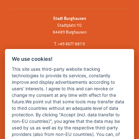
Stadt Burghausen
Stadtplatz 112
84489 Burghausen
T.
+49 8677 887 0
F. +49 8677 887 222
We use cookies!
E Mail:
rathaus@burghausen.de
This site uses third-party website tracking
technologies to provide its services, constantly
improve and display advertisements according to
Zentrale Webseite der Stadt Burghausen:
users' interests. I agree to this and can revoke or
www.burghausen.de
change my consent at any time with effect for the
future.We point out that some tools may transfer data
Burghausen in leichter Sprache
to third countries without an adequate level of data
protection. By clicking "Accept (incl. data transfer to
So funktioniert burghausen.de
non-EU countries)", you agree that the data may be
Inhalte von burghausen.de
used by us as well as by the respective third-party
providers (also from non-EU countries). You can, of