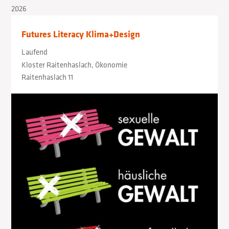
2026
Futures Literacy Klima+Design
Laufend
Kloster Raitenhaslach, Ökonomie
Raitenhaslach 11