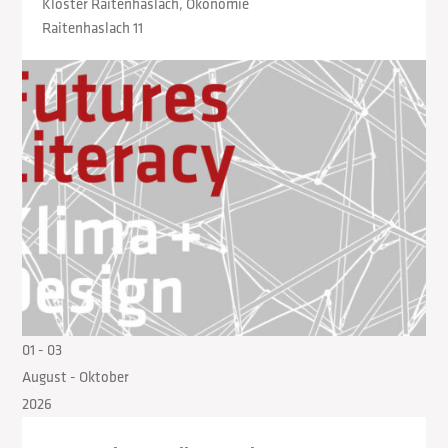
Kloster Raitenhaslach, Ökonomie
Raitenhaslach 11
01
- 03
August
- Oktober
2026