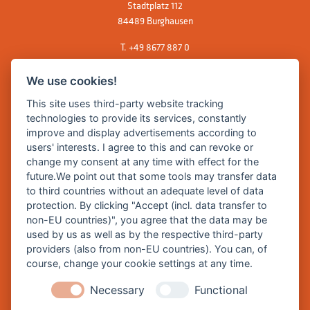
Stadtplatz 112
84489 Burghausen
T.
+49 8677 887 0
F. +49 8677 887 222
We use cookies!
E Mail:
rathaus@burghausen.de
This site uses third-party website tracking
technologies to provide its services, constantly
improve and display advertisements according to
Zentrale Webseite der Stadt Burghausen:
users' interests. I agree to this and can revoke or
www.burghausen.de
change my consent at any time with effect for the
future.We point out that some tools may transfer data
Burghausen in leichter Sprache
to third countries without an adequate level of data
protection. By clicking "Accept (incl. data transfer to
So funktioniert burghausen.de
non-EU countries)", you agree that the data may be
Inhalte von burghausen.de
used by us as well as by the respective third-party
providers (also from non-EU countries). You can, of
course, change your cookie settings at any time.
Necessary
Functional